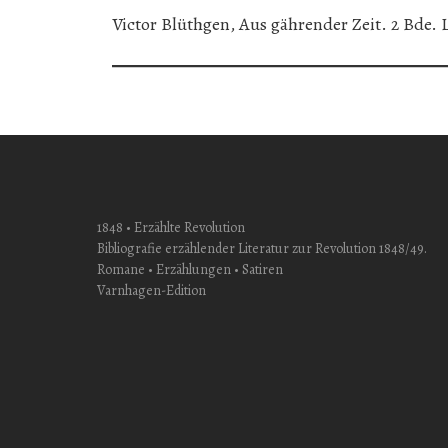
Victor Blüthgen, Aus gährender Zeit. 2 Bde. Le
1848 • Erzählte Revolution
Bibliografie erzählender Literatur zur Revolution 1848/49.
Romane • Erzählungen • Satiren
Varnhagen-Edition