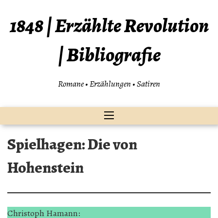
Zum
Inhalt
1848 | Erzählte Revolution
springen
| Bibliografie
Romane • Erzählungen • Satiren
Spielhagen: Die von
Hohenstein
Christoph Hamann: