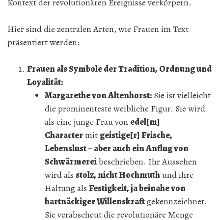
Kontext der revolutionären Ereignisse verkörpern.
Hier sind die zentralen Arten, wie Frauen im Text
präsentiert werden:
Frauen als Symbole der Tradition, Ordnung und
Loyalität:
Margarethe von Altenhorst:
Sie ist vielleicht
die prominenteste weibliche Figur. Sie wird
als eine junge Frau von
edel[m]
Character
mit
geistige[r] Frische,
Lebenslust – aber auch ein Anflug von
Schwärmerei
beschrieben. Ihr Aussehen
wird als
stolz, nicht Hochmuth
und ihre
Haltung als
Festigkeit, ja beinahe von
hartnäckiger Willenskraft
gekennzeichnet.
Sie verabscheut die revolutionäre Menge