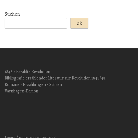
Suchen
ok
1848 • Erzählte Revolution
Bibliografie erzählender Literatur zur Revolution 1848/49.
Romane • Erzählungen • Satiren
Varnhagen-Edition
Letzte Änderung: 30.07.2026