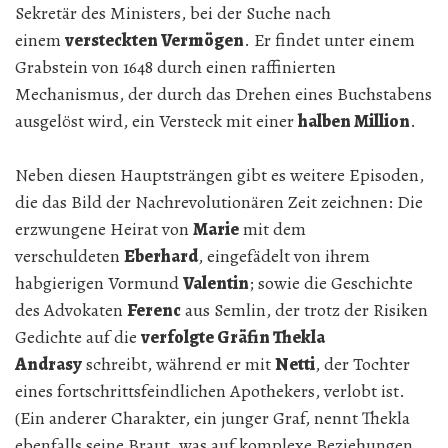
Sekretär des Ministers, bei der Suche nach
einem
versteckten Vermögen
. Er findet unter einem
Grabstein von 1648 durch einen raffinierten
Mechanismus, der durch das Drehen eines Buchstabens
ausgelöst wird, ein Versteck mit einer
halben Million
.
Neben diesen Hauptsträngen gibt es weitere Episoden,
die das Bild der Nachrevolutionären Zeit zeichnen: Die
erzwungene Heirat von
Marie
mit dem
verschuldeten
Eberhard
, eingefädelt von ihrem
habgierigen Vormund
Valentin
; sowie die Geschichte
des Advokaten
Ferenc
aus Semlin, der trotz der Risiken
Gedichte auf die
verfolgte Gräfin Thekla
Andrasy
schreibt, während er mit
Netti
, der Tochter
eines fortschrittsfeindlichen Apothekers, verlobt ist.
(Ein anderer Charakter, ein junger Graf, nennt Thekla
ebenfalls seine Braut, was auf komplexe Beziehungen