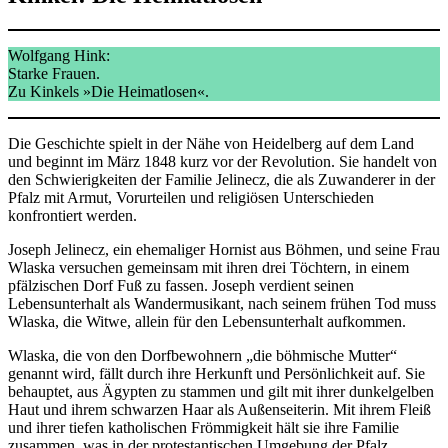
Wolfgang Hink:
Starke Frauen.
Zu Kinkels »Die Heimatlosen«.
Die Geschichte spielt in der Nähe von Heidelberg auf dem Land
und beginnt im März 1848 kurz vor der Revolution. Sie handelt von
den Schwierigkeiten der Familie Jelinecz, die als Zuwanderer in der
Pfalz mit Armut, Vorurteilen und religiösen Unterschieden
konfrontiert werden.
Joseph Jelinecz, ein ehemaliger Hornist aus Böhmen, und seine Frau
Wlaska versuchen gemeinsam mit ihren drei Töchtern, in einem
pfälzischen Dorf Fuß zu fassen. Joseph verdient seinen
Lebensunterhalt als Wandermusikant, nach seinem frühen Tod muss
Wlaska, die Witwe, allein für den Lebensunterhalt aufkommen.
Wlaska, die von den Dorfbewohnern „die böhmische Mutter“
genannt wird, fällt durch ihre Herkunft und Persönlichkeit auf. Sie
behauptet, aus Ägypten zu stammen und gilt mit ihrer dunkelgelben
Haut und ihrem schwarzen Haar als Außenseiterin. Mit ihrem Fleiß
und ihrer tiefen katholischen Frömmigkeit hält sie ihre Familie
zusammen, was in der protestantischen Umgebung der Pfalz