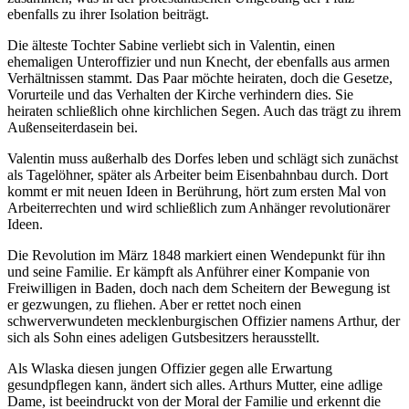
ebenfalls zu ihrer Isolation beiträgt.
Die älteste Tochter Sabine verliebt sich in Valentin, einen
ehemaligen Unteroffizier und nun Knecht, der ebenfalls aus armen
Verhältnissen stammt. Das Paar möchte heiraten, doch die Gesetze,
Vorurteile und das Verhalten der Kirche verhindern dies. Sie
heiraten schließlich ohne kirchlichen Segen. Auch das trägt zu ihrem
Außenseiterdasein bei.
Valentin muss außerhalb des Dorfes leben und schlägt sich zunächst
als Tagelöhner, später als Arbeiter beim Eisenbahnbau durch. Dort
kommt er mit neuen Ideen in Berührung, hört zum ersten Mal von
Arbeiterrechten und wird schließlich zum Anhänger revolutionärer
Ideen.
Die Revolution im März 1848 markiert einen Wendepunkt für ihn
und seine Familie. Er kämpft als Anführer einer Kompanie von
Freiwilligen in Baden, doch nach dem Scheitern der Bewegung ist
er gezwungen, zu fliehen. Aber er rettet noch einen
schwerverwundeten mecklenburgischen Offizier namens Arthur, der
sich als Sohn eines adeligen Gutsbesitzers herausstellt.
Als Wlaska diesen jungen Offizier gegen alle Erwartung
gesundpflegen kann, ändert sich alles. Arthurs Mutter, eine adlige
Dame, ist beeindruckt von der Moral der Familie und erkennt die