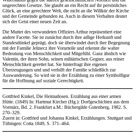
ungerechten Gesetze. Sie glaubt an ein Recht auf ihr persönliches
Glück, an eine gerechtere Welt, die nicht an die Willkür der Kirche
und der Gemeinde gebunden ist. Auch in diesem Verhalten deutet
sich der Geist einer neuen Zeit an.
Die Mutter des verwundeten Offiziers Arthur repräsentiert eine
andere Facette. Sie ist zunächst durch ihre adlige Herkunft und
Standesdünkel geprägt, doch sie überwindet durch ihre Begegnung
mit der Familie Jelinecz ihre Vorurteile und erkennt die wahre
Bedeutung von Menschlichkeit und Mitgefühl. Ganz ähnlich wie
Valentin, der ihren Sohn, seinen militärischen Gegner, aus reiner
Menschlichkeit gerettet hat. Sie hinterfragt ihre eigenen
Überzeugungen und und verhilft der Familie schließlich zur
Auswanderung. So wird sie in der Erzählung zu einer Symbolfigur
für die Hoffnung auf soziale Gerechtigkeit.
Gottfried Kinkel, Die Heimatlosen. Erzählung aus einer armen
Hütte. (1849) In: Hartmut Kircher (Hg.): Dorfgeschichten aus dem
Vormärz, Bd. 2. Frankfurt a.M.: Büchergilde Gutenberg, 1982. S.
270–329.
Zuerst in: Gottfried und Johanna Kinkel, Erzählungen. Stuttgart und
Tübingen: Cotta 1849, S. 371–464.