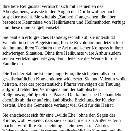
Ihre tiefe Religiosität vermischt sich mit Elementen des
Aberglaubens, was sie in den Augen der Dorfbewohner noch
suspekter macht. Sie wird als „Zauberin“ angesehen, die über
besondere Kenntnisse von Heilkräutern und Heilmethoden verfügt
und diese ohne Entgelt einsetzt.
Sie baut ein erfolgreiches Handelsgeschäft auf, sie unterstützt
Valentin in seiner Begeisterung für die Revolution und letztlich ist
sie ihm und ihren Töchtern eine Art moralischer Kompass in ihrer
schwierigen Situation. Ohne ihre Heilkünste wäre Arthur zudem
seinen Verletzungen erlegen, damit leitet sie die Wende für die
Familie ein.
Die Tochter Sabine ist eine junge Frau, die sich ebenfalls den
gesellschaftlichen Konventionen widersetzt. Sie und Valentin wollen
heiraten, aber der protestantische Pfarrer verweigert die Trauung
aufgrund fehlenden Vermögens und der katholischen
Religionszugehörigkeit des Paares. Der katholische Dechant lehnt
ebenfalls ab, da er auf eine katholische Erziehung der Kinder
besteht. Und die Gemeinde verlangt viel Geld für die Heirat.
Sie entscheidet sich für eine „wilde Ehe“ ohne den Segen der
Kirche, wohl wissend, dass sie das noch mehr zur Außenseiterin
machen wird. Ihre Entscheidung ist ein bewusster Akt des
Widerstands gegen die starren gesellschaftlichen Normen und die