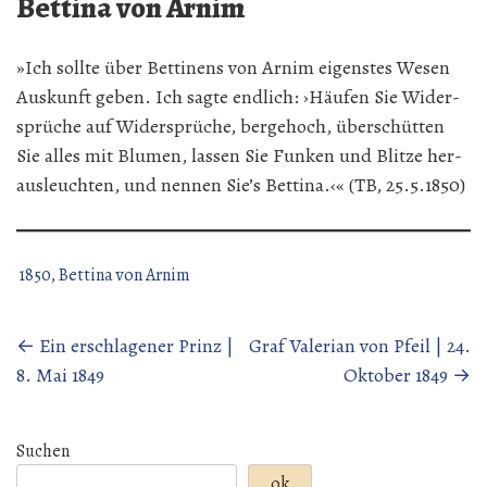
Bettina von Arnim
»Ich soll­te über Bet­ti­nens von Ar­nim ei­gens­tes We­sen
Aus­kunft ge­ben. Ich sag­te end­lich: ›Häu­fen Sie Wi­der­
sprü­che auf Wi­der­sprü­che, ber­ge­hoch, über­schüt­ten
Sie al­les mit Blu­men, las­sen Sie Fun­ken und Blit­ze her­
aus­leuch­ten‚ und nen­nen Sie’s Bet­ti­na.‹« (TB, 25.5.1850)
1850
,
Bettina von Arnim
Beitragsnavigation
←
Ein erschlagener Prinz |
Graf Valerian von Pfeil | 24.
8. Mai 1849
Oktober 1849
→
Suchen
ok