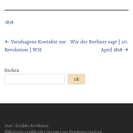
1858
Beitragsnavigation
←
Varnhagens Kontakte zur
Wie der Berliner sagt | 20.
Revolution | WH
April 1858
→
Suchen
ok
1848 • Erzählte Revolution
Bibliografie erzählender Literatur zur Revolution 1848/49.