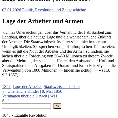
03.01.2026
Politik, Revolution und Zeitgeschichte
Lage der Arbeiter und Armen
»Ich las Untersuchungen über das Verhältniß der Fabrikarbeit zum
Landbau, über die heutige Lage und die wahrscheinliche Zukunft
der Arbeiter. Die Staatswirthschaftslehrer sehen hier immer nur
Unmöglichkeiten. Sie sprechen von philanthropischen Träumereien,
wenn es gilt die Noth der Arbeiter und der Armen zu lindern, sie
lachen über die Forderung von 30–50 Millionen zu diesem Zweck;
aber die Mehrung der stehenden Heere, den Aufwand der Hof- und
Staatsprahlerei, die Ausgaben für Donau- und Krim-Feldzüge — die
Verwendung von 1000 Millionen — finden sie richtig! — « (TB,
9.3.1857)
1857
,
Lage der Arbeiter
,
Staatswirtschaftslehre
Beitragsnavigation
←
Uneheliche Kinder | 8. Mai 1856
Varnhagen über die Urwelt | WH
→
Suchen
ok
1848 • Erzählte Revolution