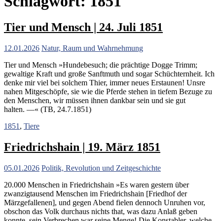
Schlagwort:
1851
Tier und Mensch | 24. Juli 1851
12.01.2026
Natur, Raum und Wahrnehmung
Tier und Mensch »Hundebesuch; die prächtige Dogge Trimm;
gewaltige Kraft und große Sanftmuth und sogar Schüchternheit. Ich
denke mir viel bei solchem Thier, immer neues Erstaunen! Unsre
nahen Mitgeschöpfe, sie wie die Pferde stehen in tiefem Bezuge zu
den Menschen, wir müssen ihnen dankbar sein und sie gut
halten. —« (TB, 24.7.1851)
1851
,
Tiere
Friedrichshain | 19. März 1851
05.01.2026
Politik, Revolution und Zeitgeschichte
20.000 Menschen in Friedrichshain »Es waren gestern über
zwanzigtausend Menschen im Friedrichshain [Friedhof der
Märzgefallenen], und gegen Abend fielen dennoch Unruhen vor,
obschon das Volk durchaus nichts that, was dazu Anlaß geben
konnte, sein Verbrechen war seine Menge! Die Konstabler, welche