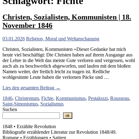
Schlagwort:
Fichte
Christen, Sozialisten, Kommunisten | 18.
November 1846
03.01.2026
Religion, Moral und Weltanschauung
Christen, Sozialisten, Kommunisten »Dieser Gedanke hat mich
heute viel beschäftigt: Die Christen haben auf ihrem Ausgange aus
der Lehre in die Welt das meiste Gute verloren und vergessen, wohl
auch als zu beschwerlich abgeworfen, und laufen mit dem bloßen
Namen weiter, der freilich leicht zu tragen ist. Redliche
wohlgesinnte Leute haben die verlornen Päcke und …
„Christen,
Lies den gesamten Beitrag →
Sozialisten,
1846
,
Christentum
,
Fichte
,
Kommunismus
,
Pestalozzi
,
Rousseau
,
Kommunisten
Saint-Simonismus
,
Sozialismus
|
Suchen
18.
November
ok
1846“
1848 • Erzählte Revolution
Bibliografie erzählender Literatur zur Revolution 1848/49.
Romane • Erzählungen • Satiren