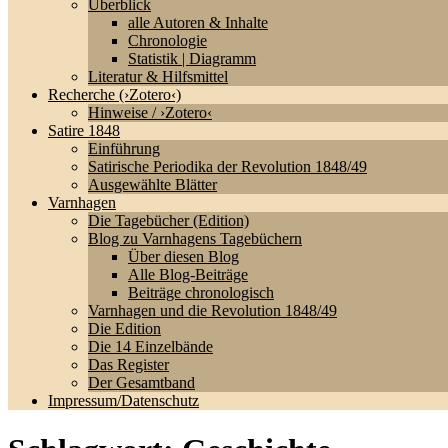
Überblick
alle Autoren & Inhalte
Chronologie
Statistik | Diagramm
Literatur & Hilfsmittel
Recherche (›Zotero‹)
Hinweise / ›Zotero‹
Satire 1848
Einführung
Satirische Periodika der Revolution 1848/49
Ausgewählte Blätter
Varnhagen
Die Tagebücher (Edition)
Blog zu Varnhagens Tagebüchern
Über diesen Blog
Alle Blog-Beiträge
Beiträge chronologisch
Varnhagen und die Revolution 1848/49
Die Edition
Die 14 Einzelbände
Das Register
Der Gesamtband
Impressum/Datenschutz