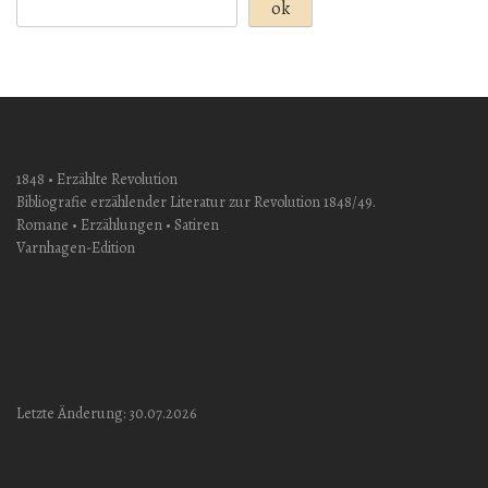
ok
1848 • Erzählte Revolution
Bibliografie erzählender Literatur zur Revolution 1848/49.
Romane • Erzählungen • Satiren
Varnhagen-Edition
Letzte Änderung: 30.07.2026