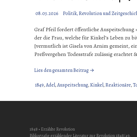
08.03.2026
Politik, Revolution und Zeitgeschic
Graf Pfeil fordert öffentliche Auspeitschung
der die Frau, welche für Kinkel’s Leben zu bi
[vermutlich ist Gisela von Arnim gemeint, ein
Preßvergehen Todesstrafe zulässig erachtet &c.
„Graf
Lies den gesamten Beitrag →
Valerian
von
1849
,
Adel
,
Auspeitschung
,
Kinkel
,
Reaktionäre
,
T
Pfeil
|
24.
Oktober
1849“
1848 • Erzählte Revolution
Bibliografie erzählender Literatur zur Revolution 1848/49.