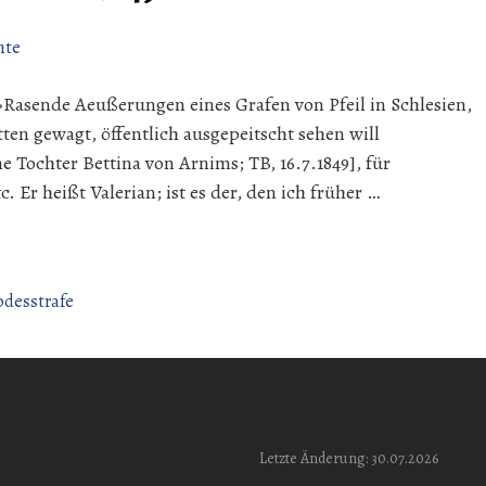
hte
 »Rasende Aeußerungen eines Grafen von Pfeil in Schlesien,
tten gewagt, öffentlich ausgepeitscht sehen will
e Tochter Bettina von Arnims; TB, 16.7.1849], für
 Er heißt Valerian; ist es der, den ich früher …
odesstrafe
Letzte Änderung: 30.07.2026