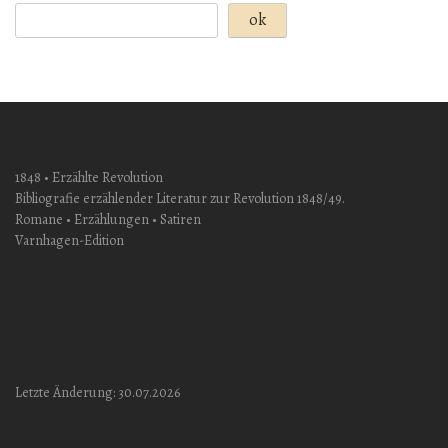
ok
1848 • Erzählte Revolution
Bibliografie erzählender Literatur zur Revolution 1848/49.
Romane • Erzählungen • Satiren
Varnhagen-Edition
Letzte Änderung: 30.07.2026