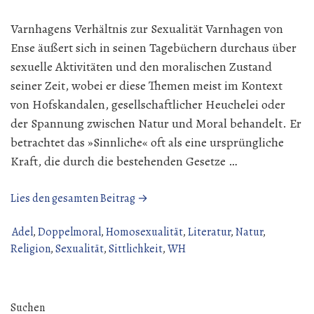
Varnhagens Verhältnis zur Sexualität Varnhagen von
Ense äußert sich in seinen Tagebüchern durchaus über
sexuelle Aktivitäten und den moralischen Zustand
seiner Zeit, wobei er diese Themen meist im Kontext
von Hofskandalen, gesellschaftlicher Heuchelei oder
der Spannung zwischen Natur und Moral behandelt. Er
betrachtet das »Sinnliche« oft als eine ursprüngliche
Kraft, die durch die bestehenden Gesetze …
„Varnhagen
Lies den gesamten Beitrag →
über
Sexualität
Adel
,
Doppelmoral
,
Homosexualität
,
Literatur
,
Natur
,
|
Religion
,
Sexualität
,
Sittlichkeit
,
WH
WH“
Suchen